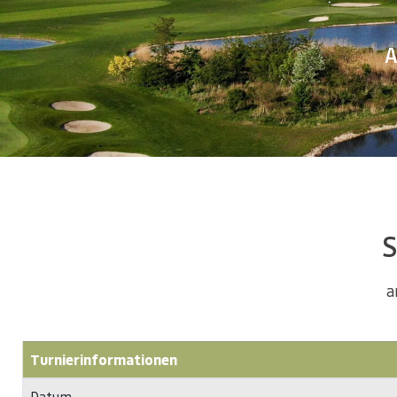
A
S
a
Turnierinformationen
Datum