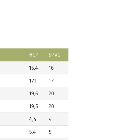
HCP
SPVG
15,4
16
17,1
17
19,6
20
19,5
20
4,4
4
5,4
5