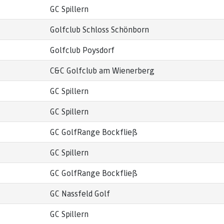
GC Spillern
Golfclub Schloss Schönborn
Golfclub Poysdorf
C&C Golfclub am Wienerberg
GC Spillern
GC Spillern
GC GolfRange Bockfließ
GC Spillern
GC GolfRange Bockfließ
GC Nassfeld Golf
GC Spillern