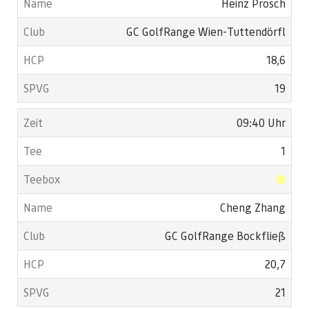
Heinz Prosch
GC GolfRange Wien-Tuttendörfl
18,6
19
09:40 Uhr
1
Cheng Zhang
GC GolfRange Bockfließ
20,7
21