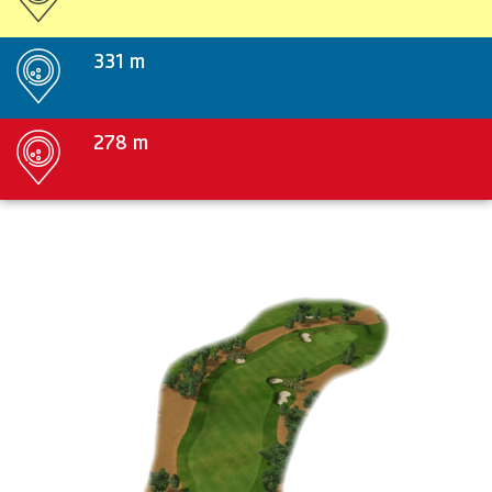
331 m
278 m