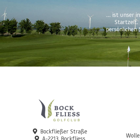
… ist unser i
Startzeit.
persönlichen 
Bockfließer Straße
Wolle
A-2213, Bockfliess