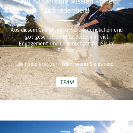
Wir haben eine Mission - Ihre
Zufriedenheit!
Aus diesem Grund sind unsere freundlichen und
gut geschulten Mitarbeiter mit viel
Engagement und Leidenschaft für Sie im
Einsatz.
„Wir sind erst zufrieden, wenn Sie es sind!“
TEAM