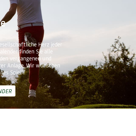
re
esellschaftliche Herz jeder
lender finden Sie alle
 den vergangenen und
rer Anlage. Wir wünschen
nes Spiel"!
NDER