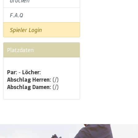
drucken
F.A.Q
Spieler Login
Platzdaten
Par:
-
Löcher:
Abschlag Herren:
(/)
Abschlag Damen:
(/)