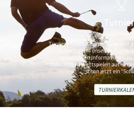
Turnie
Turniere bilden das sportliche und g
Golfanlage. In unserem Turnierka
notwendigen Informationen zu
zukünftigen Wettspielen auf unse
schon jetzt ein "Schö
TURNIERKALE